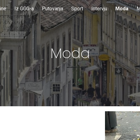
ine
Iz GGG-a
Putovanja
Sport
Intervju
Moda
M
ip to main content
Skip to navigat
Moda