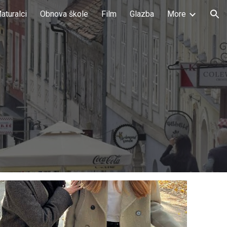
aturalci
Obnova škole
Film
Glazba
More
ion