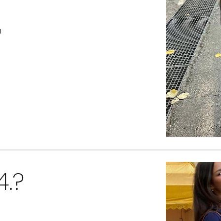
u
4.?